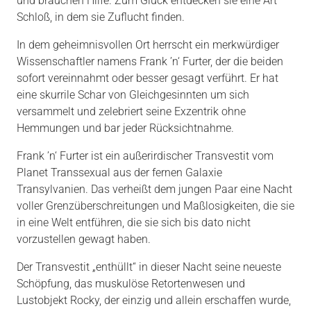
und brauchen Hilfe. Zum Glück entdecken sie eine Art
Schloß, in dem sie Zuflucht finden.
In dem geheimnisvollen Ort herrscht ein merkwürdiger
Wissenschaftler namens Frank ’n‘ Furter, der die beiden
sofort vereinnahmt oder besser gesagt verführt. Er hat
eine skurrile Schar von Gleichgesinnten um sich
versammelt und zelebriert seine Exzentrik ohne
Hemmungen und bar jeder Rücksichtnahme.
Frank ’n‘ Furter ist ein außerirdischer Transvestit vom
Planet Transsexual aus der fernen Galaxie
Transylvanien. Das verheißt dem jungen Paar eine Nacht
voller Grenzüberschreitungen und Maßlosigkeiten, die sie
in eine Welt entführen, die sie sich bis dato nicht
vorzustellen gewagt haben.
Der Transvestit „enthüllt“ in dieser Nacht seine neueste
Schöpfung, das muskulöse Retortenwesen und
Lustobjekt Rocky, der einzig und allein erschaffen wurde,