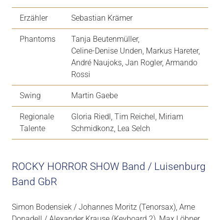
Erzähler
Sebastian Krämer
Phantoms
Tanja Beutenmüller,
Celine-Denise Unden, Markus Hareter,
André Naujoks, Jan Rogler, Armando
Rossi
Swing
Martin Gaebe
Regionale
Gloria Riedl, Tim Reichel, Miriam
Talente
Schmidkonz, Lea Selch
ROCKY HORROR SHOW Band / Luisenburg
Band GbR
Simon Bodensiek / Johannes Moritz (Tenorsax), Arne
Donadell / Alexander Krause (Keyboard 2), Max Löbner