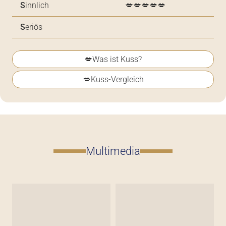
S
innlich
💋💋💋💋💋
S
eriös
💋Was ist Kuss?
💋Kuss-Vergleich
Multimedia