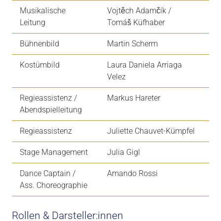
Musikalische
Vojtěch Adamčík /
Leitung
Tomáš Küfhaber
Bühnenbild
Martin Scherm
Kostümbild
Laura Daniela Arriaga
Velez
Regieassistenz /
Markus Hareter
Abendspielleitung
Regieassistenz
Juliette Chauvet-Kümpfel
Stage Management
Julia Gigl
Dance Captain /
Amando Rossi
Ass. Choreographie
Rollen & Darsteller:innen