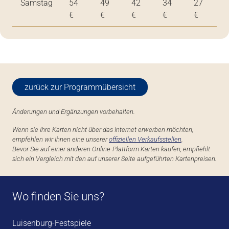
Samstag
54
49
42
34
27
€
€
€
€
€
zurück zur Programmübersicht
Änderungen und Ergänzungen vorbehalten.
Wenn sie Ihre Karten nicht über das Internet erwerben möchten,
empfehlen wir Ihnen eine unserer
offiziellen Verkaufsstellen
.
Bevor Sie auf einer anderen Online-Plattform Karten kaufen, empfiehlt
sich ein Vergleich mit den auf unserer Seite aufgeführten Kartenpreisen.
Wo finden Sie uns?
Luisenburg-Festspiele