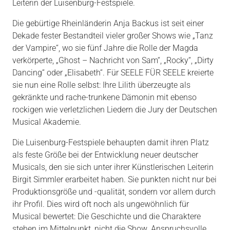
Leiterin der Luisenburg-Festspiele.
Die gebürtige Rheinländerin Anja Backus ist seit einer
Dekade fester Bestandteil vieler großer Shows wie „Tanz
der Vampire“, wo sie fünf Jahre die Rolle der Magda
verkörperte, „Ghost – Nachricht von Sam“, „Rocky“, „Dirty
Dancing“ oder „Elisabeth“. Für SEELE FÜR SEELE kreierte
sie nun eine Rolle selbst: Ihre Lilith überzeugte als
gekränkte und rache-trunkene Dämonin mit ebenso
rockigen wie verletzlichen Liedern die Jury der Deutschen
Musical Akademie.
Die Luisenburg-Festspiele behaupten damit ihren Platz
als feste Größe bei der Entwicklung neuer deutscher
Musicals, den sie sich unter ihrer Künstlerischen Leiterin
Birgit Simmler erarbeitet haben. Sie punkten nicht nur bei
Produktionsgröße und -qualität, sondern vor allem durch
ihr Profil. Dies wird oft noch als ungewöhnlich für
Musical bewertet: Die Geschichte und die Charaktere
stehen im Mittelpunkt, nicht die Show. Anspruchsvolle