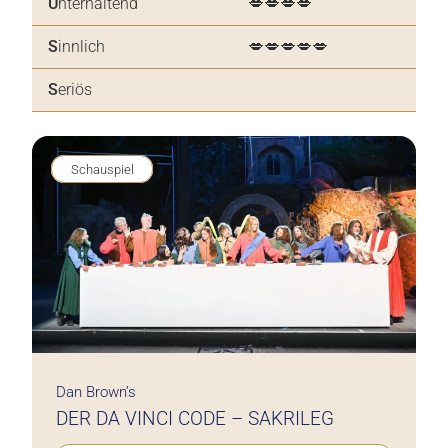
U
nterhaltend
💋💋💋💋
S
innlich
💋💋💋💋💋
S
eriös
Schauspiel
Dan Brown’s
DER DA VINCI CODE – SAKRILEG