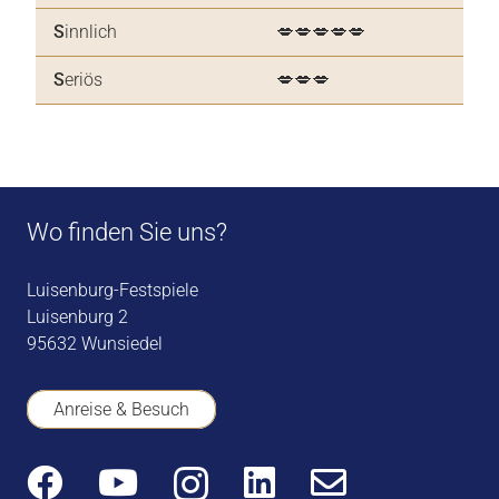
S
innlich
💋💋💋💋💋
S
eriös
💋💋💋
Wo finden Sie uns?
Luisenburg-Festspiele
Luisenburg 2
95632 Wunsiedel
Anreise & Besuch