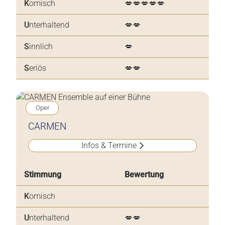
K
omisch
💋💋💋💋💋
U
nterhaltend
💋💋
S
innlich
💋
S
eriös
💋💋
Oper
CARMEN
Infos & Termine
Stimmung
Bewertung
K
omisch
U
nterhaltend
💋💋