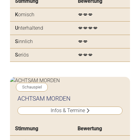
Stimmung
Bewertung
K
omisch
💋💋💋
U
nterhaltend
💋💋💋💋
S
innlich
💋💋
S
eriös
💋💋💋
Schauspiel
ACHTSAM MORDEN
Infos & Termine
Stimmung
Bewertung