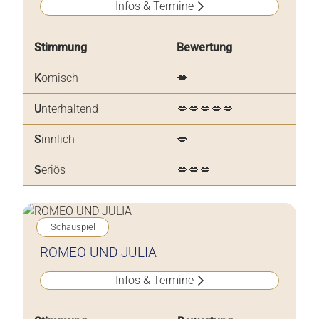
Infos & Termine
Stimmung
Bewertung
K
omisch
💋
U
nterhaltend
💋💋💋💋💋
S
innlich
💋
S
eriös
💋💋💋
Schauspiel
ROMEO UND JULIA
Infos & Termine