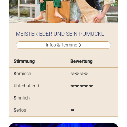
MEISTER EDER UND SEIN PUMUCKL
Infos & Termine
Stimmung
Bewertung
K
omisch
💋💋💋💋
U
nterhaltend
💋💋💋💋💋
S
innlich
S
eriös
💋