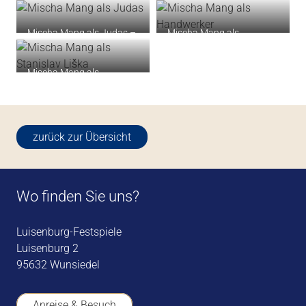
Miedl
Florian Miedl
Mischa Mang als Judas –
Mischa Mang als
JESUS CHRIST
Handwerker – EIN
SUPERSTAR 2024, ©
SOMMERNACHTSTRAUM
Mischa Mang als
Florian Miedl
2024, © Florian Miedl
Stanislav Liška – KALTE
FREIHEIT 2023, © Florian
Miedl
zurück zur Übersicht
Wo finden Sie uns?
Luisenburg-Festspiele
Luisenburg 2
95632 Wunsiedel
Anreise & Besuch