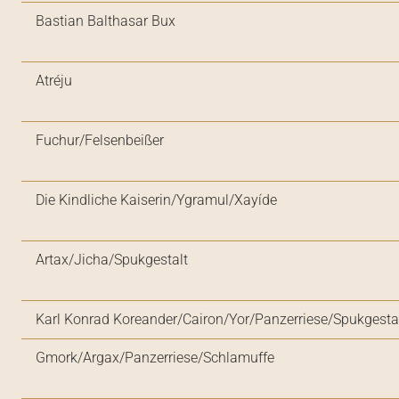
Bastian Balthasar Bux
Atréju
Fuchur/Felsenbeißer
Die Kindliche Kaiserin/Ygramul/Xayíde
Artax/Jicha/Spukgestalt
Karl Konrad Koreander/Cairon/Yor/Panzerriese/Spukgesta
Gmork/Argax/Panzerriese/Schlamuffe