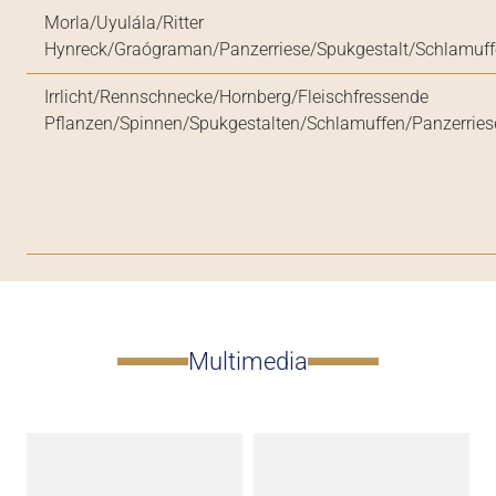
Morla/Uyulála/Ritter
Hynreck/Graógraman/Panzerriese/Spukgestalt/Schlamuff
Irrlicht/Rennschnecke/Hornberg/Fleischfressende
Pflanzen/Spinnen/Spukgestalten/Schlamuffen/Panzerrie
Multimedia