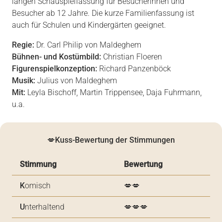
langen Schauspielfassung für Besucherinnen und
Besucher ab 12 Jahre. Die kurze Familienfassung ist
auch für Schulen und Kindergärten geeignet.
Regie:
Dr. Carl Philip von Maldeghem
Bühnen- und Kostümbild:
Christian Floeren
Figurenspielkonzeption:
Richard Panzenböck
Musik:
Julius von Maldeghem
Mit:
Leyla Bischoff, Martin Trippensee, Daja Fuhrmann,
u.a.
💋Kuss-Bewertung der Stimmungen
Stimmung
Bewertung
K
omisch
💋💋
U
nterhaltend
💋💋💋