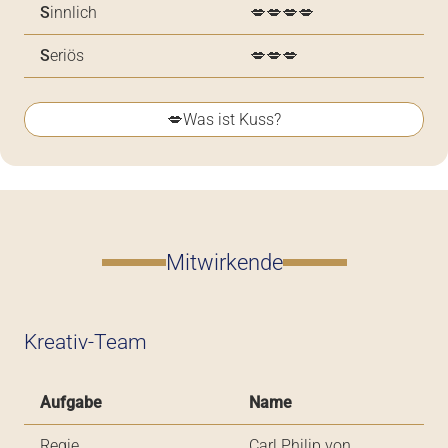
S
innlich
💋💋💋💋
S
eriös
💋💋💋
💋Was ist Kuss?
Mitwirkende
Kreativ-Team
Aufgabe
Name
Regie
Carl Philip von